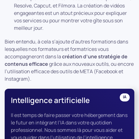
Resolve, Capcut, et Filmora. La création de vidéos
engageantes est un atout précieux pour expliquer
vos services ou pour montrer votre gîte sous son
meilleur jour.
Bien entendu, à cela s’ajoute d’autres formations dans
lesquelles nos formateurs et formatrices vous
accompagneront dans la
création d’une stratégie de
contenus efficace
grâce aux nouveaux outils, ou encore
l’utilisation efficace des outils de META (Facebook et
Instagram).
IA
Intelligence artificielle
Il est temps de faire passer votre hébergement dans
le futur en intégrant l’IA dans votre quotidien
professionnel. Nous sommes là pour vous aider et
vous guider dans l’utilisation de l’intelligence