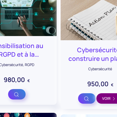
sibilisation au
Cybersécurit
RGPD et à la
construire un pl
ybersécurité
Cybersécurité
,
RGPD
reprise d’activ
Cybersécurité
980,00
€
950,00
€
Voir
Voir
VOIR