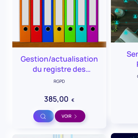
Sen
Gestion/actualisation
du registre des
c
traitements
RGPD
385,00
€
Voir
VOIR