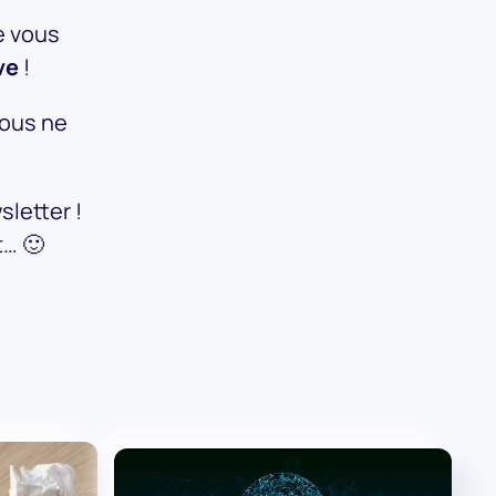
e vous
ve
!
vous ne
sletter !
… 🙂