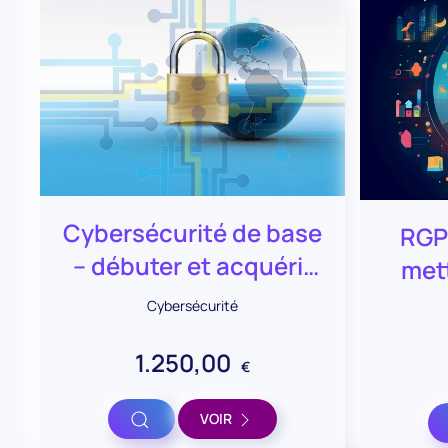
Cybersécurité de base
RGPD
– débuter et acquérir
mett
les connaissances
opé
Cybersécurité
(collectivités)
1.250,00
€
Voir
VOIR