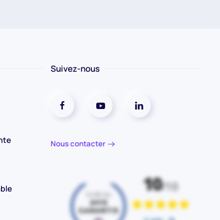
Suivez-nous
Réseaux social facebook
Réseaux social youtube
Réseaux social linkedin
nte
Nous contacter
ble