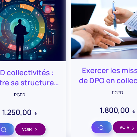
Exercer les mis
 collectivités :
de DPO en collec
re sa structure
rationnelle en
RGPD
RGPD
conformité
1.800,00
1.250,00
€
€
Voir
VOIR
Voir
VOIR