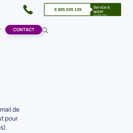
Service &
PELEZ-NOUS !
0 805 035 135
appel
gratuits
CONTACT
email de
st pour
ts).