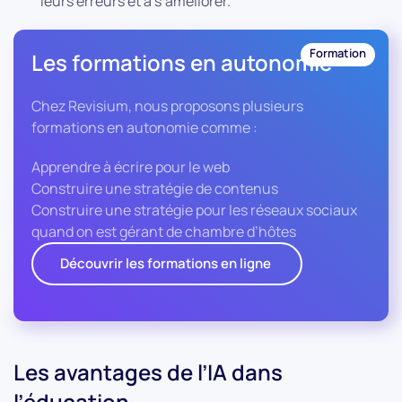
leurs erreurs et à s’améliorer.
Formation
Les formations en autonomie
Chez Revisium, nous proposons plusieurs
formations en autonomie comme :
Apprendre à écrire pour le web
Construire une stratégie de contenus
Construire une stratégie pour les réseaux sociaux
quand on est gérant de chambre d’hôtes
Découvrir les formations en ligne
Les avantages de l’IA dans
l’éducation